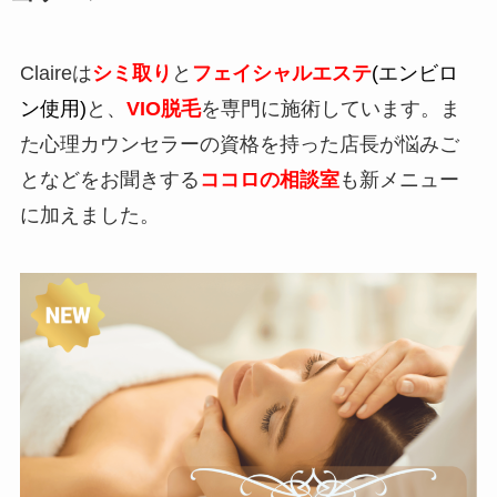
Claireは
シミ取り
と
フェイシャルエステ
(エンビロ
ン使用)
と、
VIO脱毛
を専門に施術しています。ま
た心理カウンセラーの資格を持った店長が悩みご
となどをお聞きする
ココロの相談室
も新メニュー
に加えました。